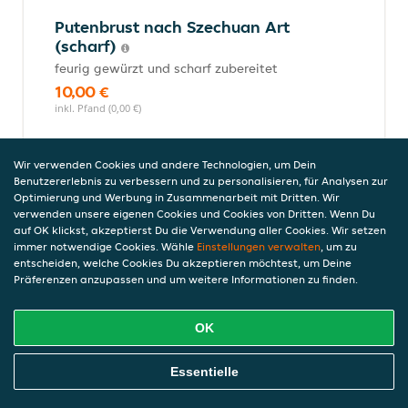
Putenbrust nach Szechuan Art
(scharf)
feurig gewürzt und scharf zubereitet
10,00 €
inkl. Pfand (0,00 €)
Wir verwenden Cookies und andere Technologien, um Dein
Benutzererlebnis zu verbessern und zu personalisieren, für Analysen zur
Putenbrust mit Cashews und
Optimierung und Werbung in Zusammenarbeit mit Dritten. Wir
Gemüse
verwenden unsere eigenen Cookies und Cookies von Dritten. Wenn Du
knackig gebraten mit gerösteten Cashews
auf OK klickst, akzeptierst Du die Verwendung aller Cookies. Wir setzen
10,00 €
immer notwendige Cookies. Wähle
Einstellungen verwalten
, um zu
entscheiden, welche Cookies Du akzeptieren möchtest, um Deine
inkl. Pfand (0,00 €)
Präferenzen anzupassen und um weitere Informationen zu finden.
OK
Putenbrust mit Erdnusssauce
zart gebraten und saftig zubereitet
Online Essen Bestellen
Essentielle
10,00 €
inkl. Pfand (0,00 €)